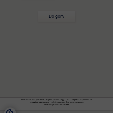
Do góry
Wszelkie materiały, informacje, pliki, rysunki, zdjęcia itp. dostępne na tej stronie, nie
mogą być publikowane i redystrybuowane bez pisemnej zgody.
Wszelkie prawa zastrzeżone.