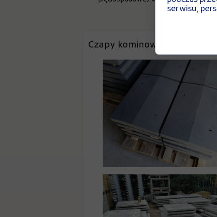
serwisu, perso
Czapy kominowe - przykładow