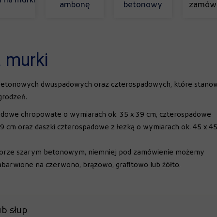
i na murki
ambonę
betonowy
zamówi
 murki
 betonowych dwuspadowych oraz czterospadowych, które stanow
grodzeń.
adowe chropowate o wymiarach ok. 35 x 39 cm, czterospadowe
9 cm oraz daszki czterospadowe z łezką o wymiarach ok. 45 x 4
lorze szarym betonowym, niemniej pod zamówienie możemy
arwione na czerwono, brązowo, grafitowo lub żółto.
b słup