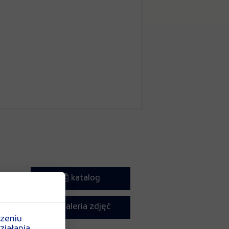
katalog
galeria zdjęć
t
dzeniu
ziałania
o.