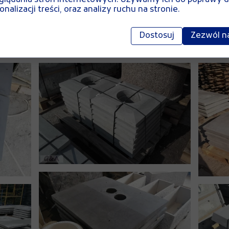
nalizacji treści, oraz analizy ruchu na stronie.
Dostosuj
Zezwól n
e realizacje