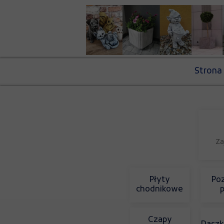
Strona
Za
Płyty
Poz
chodnikowe
p
Czapy