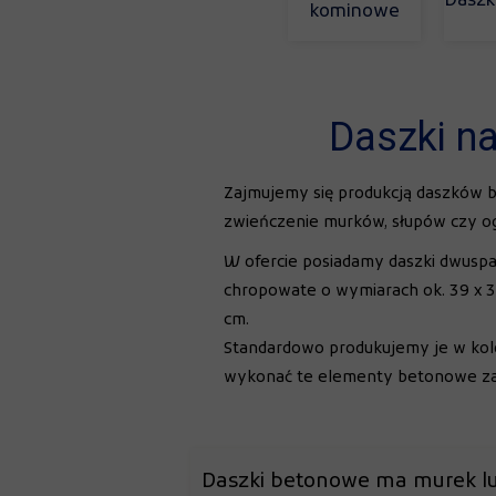
Daszk
kominowe
Daszki na
Zajmujemy się produkcją daszków
zwieńczenie murków, słupów czy o
W ofercie posiadamy daszki dwusp
chropowate o wymiarach ok. 39 x 3
cm.
Standardowo produkujemy je w ko
wykonać te elementy betonowe zab
Daszki betonowe ma murek lu