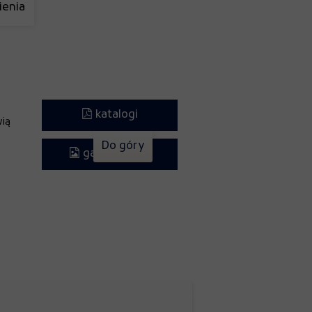
enia
katalogi
ią
Do góry
galeria zdjęć
5